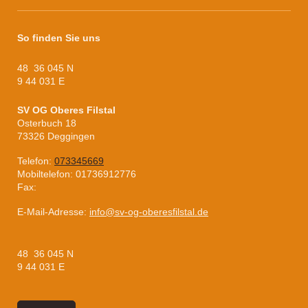
So finden Sie uns
48 36 045 N
9 44 031 E
SV OG Oberes Filstal
Osterbuch
18
73326
Deggingen
Telefon:
073345669
Mobiltelefon: 01736912776
Fax:
E-Mail-Adresse:
info@sv-og-oberesfilstal.de
48 36 045 N
9 44 031 E